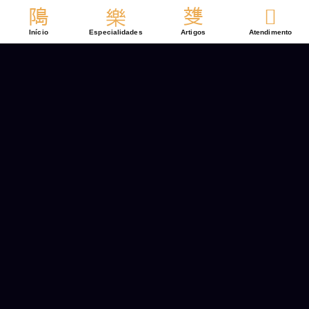
Ir
para
Início
Especialidades
Artigos
Atendimento
o
conteúdo