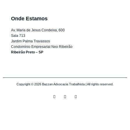
Onde Estamos
Av. Maria de Jesus Condeixa, 600
Sala 713
Jardim Palma Travassos
Condomínio Empresarial Neo Ribeirão
Ribeirão Preto – SP
Copyright © 2026 Bazzan Advocacia Trabalhista | All rights reserved.
I
Y
F
n
o
a
s
u
c
t
t
e
a
u
b
g
b
o
r
e
o
a
k
m
-