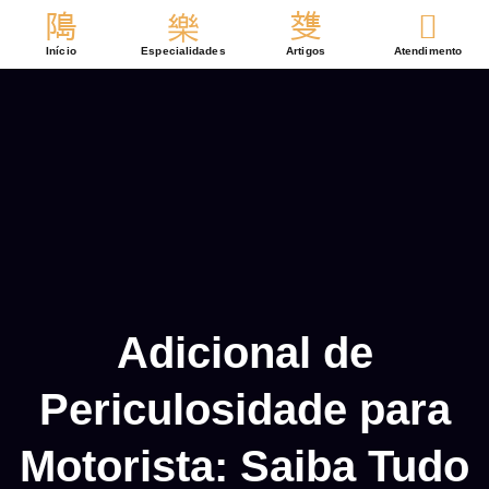
Ir
para
Início
Especialidades
Artigos
Atendimento
o
conteúdo
Adicional de
Periculosidade para
Motorista: Saiba Tudo