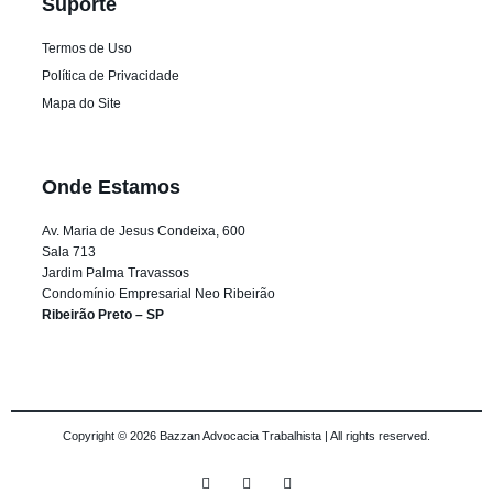
Suporte
Termos de Uso
Política de Privacidade
Mapa do Site
Onde Estamos
Av. Maria de Jesus Condeixa, 600
Sala 713
Jardim Palma Travassos
Condomínio Empresarial Neo Ribeirão
Ribeirão Preto – SP
Copyright © 2026 Bazzan Advocacia Trabalhista | All rights reserved.
I
Y
F
n
o
a