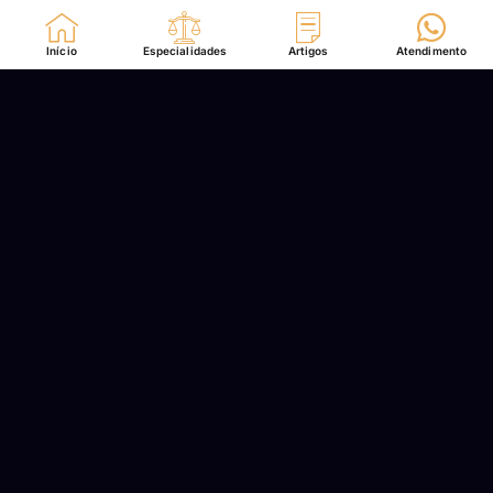
Ir
para
Início
Especialidades
Artigos
Atendimento
o
conteúdo