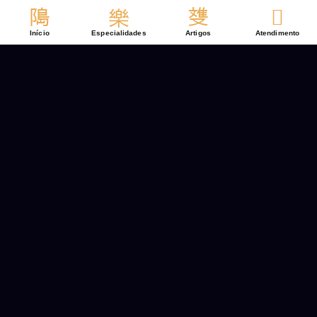
Ir
para
Início
Especialidades
Artigos
Atendimento
o
conteúdo