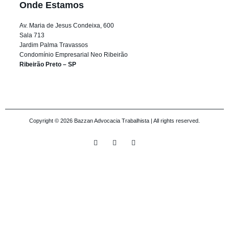
Onde Estamos
Av. Maria de Jesus Condeixa, 600
Sala 713
Jardim Palma Travassos
Condomínio Empresarial Neo Ribeirão
Ribeirão Preto – SP
Copyright © 2026 Bazzan Advocacia Trabalhista | All rights reserved.
I
Y
F
n
o
a
s
u
c
t
t
e
a
u
b
g
b
o
r
e
o
a
k
m
-
f