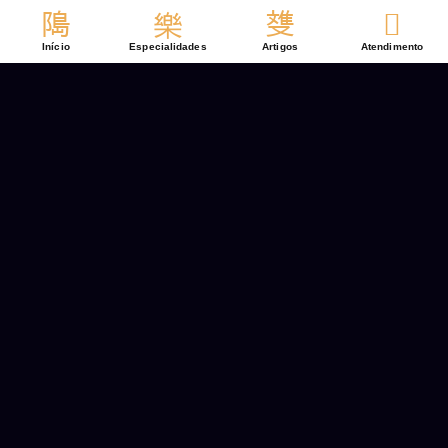
Ir
para
Início
Especialidades
Artigos
Atendimento
o
conteúdo