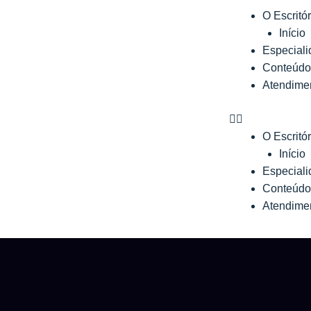
Ir
O Escritór
para
Início
o
Especial
conteúdo
Conteúdos
Atendime
O Escritór
Início
Especial
Conteúdos
Atendime