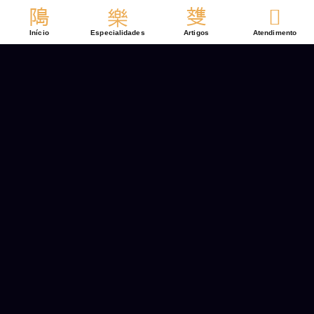
Ir
para
Início
Especialidades
Artigos
Atendimento
o
conteúdo