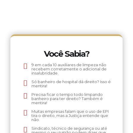
Você Sabia?
9 em cada 10 auxiliares de limpeza não
recebem corretamente o adicional de
insalubridade.
Só banheiro de hospital dá direito? Isso é
mentira!
Precisa ficar o tempo todo limpando
banheiro para ter direito? Também é
mentira!
Muitas empresas falam que o uso de EPI
tira o direito, mas a Justiça entende que
não.
Sindicato, técnico de segurança ou até
mesmo o seu patrão podem dizer que